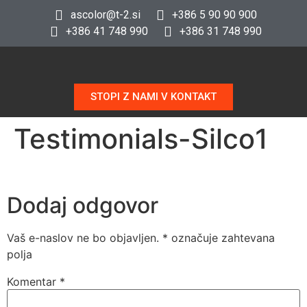
ascolor@t-2.si
+386 5 90 90 900
+386 41 748 990
+386 31 748 990
STOPI Z NAMI V KONTAKT
Testimonials-Silco1
Dodaj odgovor
Vaš e-naslov ne bo objavljen.
*
označuje zahtevana
polja
Komentar
*