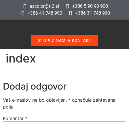
ascolor@t-2.si
+386 5 90 90 900
+386 41 748 990
+386 31 748 990
STOPI Z NAMI V KONTAKT
index
Dodaj odgovor
Vaš e-naslov ne bo objavljen.
*
označuje zahtevana
polja
Komentar
*