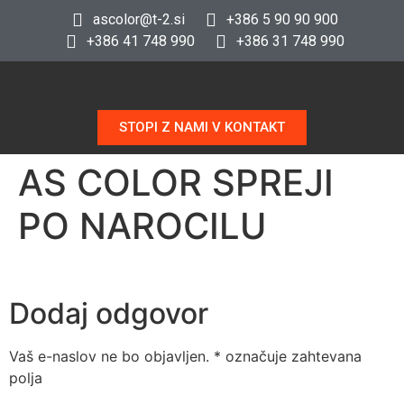
ascolor@t-2.si
+386 5 90 90 900
+386 41 748 990
+386 31 748 990
STOPI Z NAMI V KONTAKT
AS COLOR SPREJI
PO NAROCILU
Dodaj odgovor
Vaš e-naslov ne bo objavljen.
*
označuje zahtevana
polja