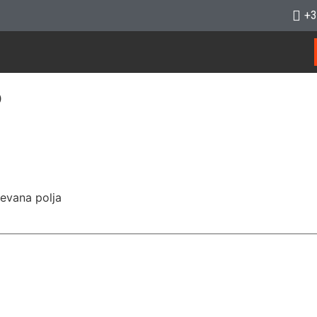
+3
5
evana polja