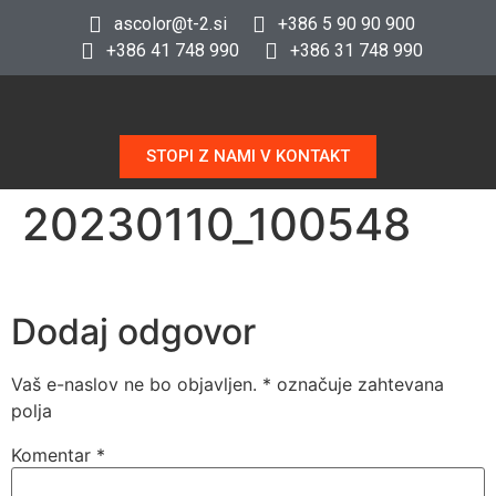
ascolor@t-2.si
+386 5 90 90 900
+386 41 748 990
+386 31 748 990
STOPI Z NAMI V KONTAKT
20230110_100548
Dodaj odgovor
Vaš e-naslov ne bo objavljen.
*
označuje zahtevana
polja
Komentar
*