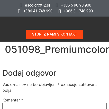
ascolor@t-2.si
+386 5 90 90 900
+386 41 748 990
+386 31 748 990
STOPI Z NAMI V KONTAKT
051098_Premiumcolor
Dodaj odgovor
Vaš e-naslov ne bo objavljen.
*
označuje zahtevana
polja
Komentar
*